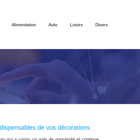
Alimentation
Auto
Loisirs
Divers
ndispensables de vos décorations
oyau qui a connu un gain de popularité et continue