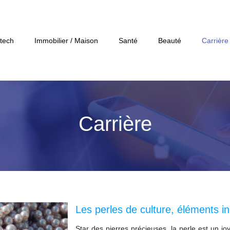
tech
Immobilier / Maison
Santé
Beauté
Carrière
Carrière
Les perles de culture, éléments i
Star des pierres précieuses, la perle est un j