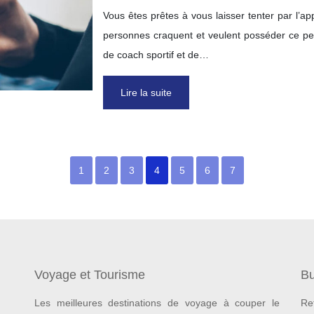
Vous êtes prêtes à vous laisser tenter par l’ap
personnes craquent et veulent posséder ce petit
de coach sportif et de…
Lire la suite
1
2
3
4
5
6
7
Voyage et Tourisme
Bu
Les meilleures destinations de voyage à couper le
Re