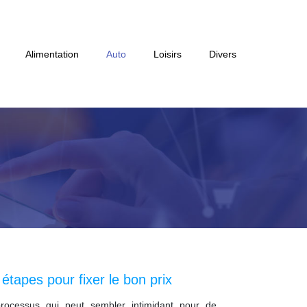
Alimentation
Auto
Loisirs
Divers
 étapes pour fixer le bon prix
processus qui peut sembler intimidant pour de