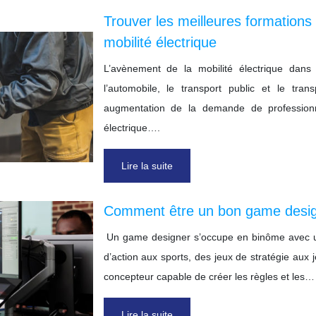
Trouver les meilleures formations à
mobilité électrique
L’avènement de la mobilité électrique dans
l’automobile, le transport public et le tr
augmentation de la demande de professionne
électrique….
Lire la suite
Comment être un bon game desig
Un game designer s’occupe en binôme avec un
d’action aux sports, des jeux de stratégie aux
concepteur capable de créer les règles et les…
Lire la suite