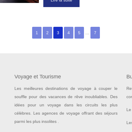
Lire la suite
1
2
3
4
5
…
7
Voyage et Tourisme
Bu
Les meilleures destinations de voyage à couper le
Re
souffle pour des vacances de rêve inoubliables.
Des
co
idées pour un voyage dans les circuits les plus
Le 
célèbres. Les agences de voyage offrant des séjours
parmi les plus insolites .
Les