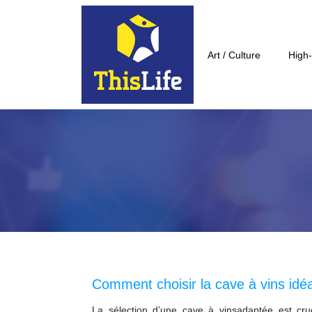
Art / Culture
High-
Comment choisir la cave à vins idéa
La sélection d’une cave à vinsadaptée est cru