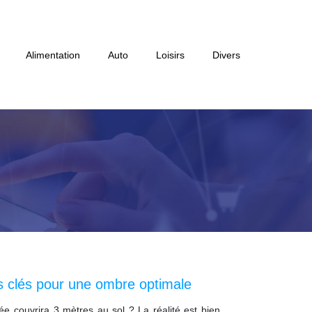
Alimentation
Auto
Loisirs
Divers
es clés pour une ombre optimale
e couvrira 3 mètres au sol ? La réalité est bien