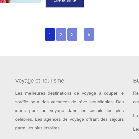
Lire la suite
1
2
3
…
5
Voyage et Tourisme
Bu
Les meilleures destinations de voyage à couper le
Re
souffle pour des vacances de rêve inoubliables.
Des
co
idées pour un voyage dans les circuits les plus
Le 
célèbres. Les agences de voyage offrant des séjours
parmi les plus insolites .
Les