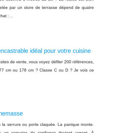
ojetée par un store de terrasse dépend de quatre
chat :…
ncastrable idéal pour votre cuisine
s sites de vente, vous voyez défiler 200 références,
? 177 cm ou 178 cm ? Classe C ou D ? Je vois ce
Annemasse
s la serrure ou porte claquée. La panique monte.
ver un serrurier de confiance devient urgent. À