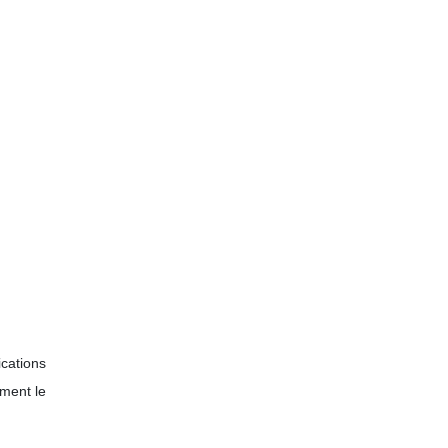
ications
ment le