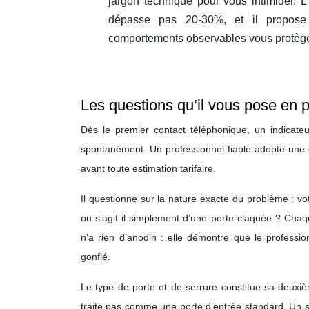
jargon technique pour vous intimider. L
dépasse pas 20-30%, et il propose 
comportements observables vous protègent
Les questions qu’il vous pose en 
Dès le premier contact téléphonique, un indicate
spontanément. Un professionnel fiable adopte une
avant toute estimation tarifaire.
Il questionne sur la nature exacte du problème : vot
ou s’agit-il simplement d’une porte claquée ? Chaqu
n’a rien d’anodin : elle démontre que le profession
gonflé.
Le type de porte et de serrure constitue sa deuxiè
traite pas comme une porte d’entrée standard. Un s