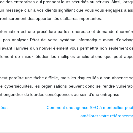
avec des entreprises qui prennent leurs sécurités au sérieux. Ainsi, lors
un message clair à vos clients signifiant que vous vous engagiez à as
tront surement des opportunités d’affaires importantes.
 d’information est une procédure parfois onéreuse et demande énormé
e pas analyser l’état de votre système informatique avant d’envisa
i avant l’arrivée d’un nouvel élément vous permettra non seulement d
galement de mieux étudier les multiples améliorations que peut appo
ut paraître une tâche difficile, mais les risques liés à son absence s
de cybersécurités, les organisations peuvent donc se rendre vulnérab
t engendrer de lourdes conséquences au sein d’une entreprise.
nées
Comment une agence SEO à montpellier peut
améliorer votre référencem