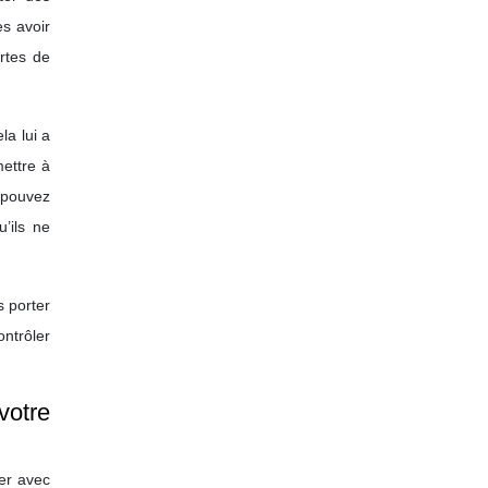
ès avoir
ertes de
la lui a
mettre à
s pouvez
u’ils ne
s porter
ontrôler
votre
ier avec