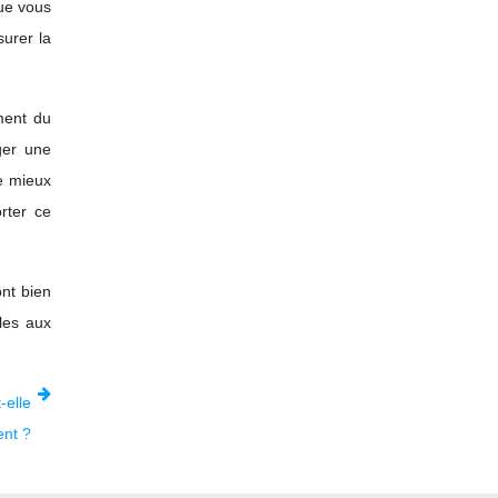
que vous
surer la
ment du
ger une
e mieux
rter ce
ont bien
les aux
-elle
ent ?