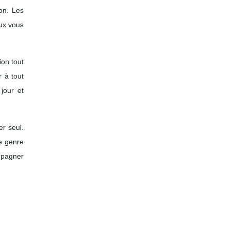
ion. Les
eux vous
ion tout
r à tout
jour et
er seul.
ce genre
ompagner