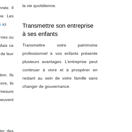
la vie quotidienne.
nnée. Il
me. Les
s
ici
Transmettre son entreprise
à ses enfants
ernes ou
Transmettre votre patrimoine
 Mais ce
professionnel à vos enfants présente
 de leur
plusieurs avantages. L’entreprise peut
continuer à vivre et à prospérer en
on. Ils
restant au sein de votre famille sans
re, ils
changer de gouvernance.
e mesure
 peuvent
ter des