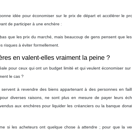
bonne idée pour économiser sur le prix de départ et accélérer le pr
avant de participer à une enchère :
us bas que les prix du marché, mais beaucoup de gens pensent que les
 risques à éviter formellement.
res en valent-elles vraiment la peine ?
éale pour ceux qui ont un budget limité et qui veulent économiser sur 
ment le cas ?
servent à revendre des biens appartenant à des personnes en failli
, pour diverses raisons, ne sont plus en mesure de payer leurs éc
vendus aux enchères pour liquider les créanciers ou la banque donat
ême si les acheteurs ont quelque chose à attendre ; pour que la ven