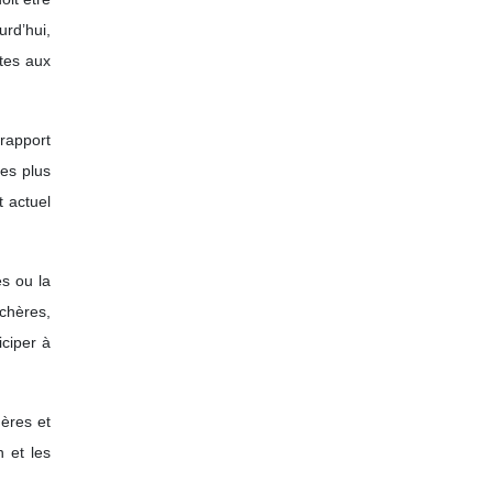
urd’hui,
ntes aux
rapport
les plus
t actuel
es ou la
nchères,
iciper à
hères et
n et les