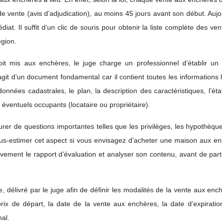
e vente (avis d’adjudication), au moins 45 jours avant son début. Aujo
iat. Il suffit d’un clic de souris pour obtenir la liste complète des ve
égion.
t mis aux enchères, le juge charge un professionnel d’établir un 
’agit d’un document fondamental car il contient toutes les informations 
données cadastrales, le plan, la description des caractéristiques, l’éta
es éventuels occupants (locataire ou propriétaire).
er de questions importantes telles que les privilèges, les hypothèqu
 sous-estimer cet aspect si vous envisagez d’acheter une maison aux e
ivement le rapport d’évaluation et analyser son contenu, avant de part
 délivré par le juge afin de définir les modalités de la vente aux enc
prix de départ, la date de la vente aux enchères, la date d’expiratio
nal.