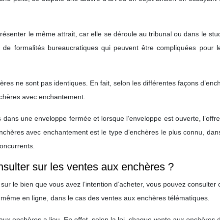
senter le même attrait, car elle se déroule au tribunal ou dans le stu
e de formalités bureaucratiques qui peuvent être compliquées pour l
res ne sont pas identiques. En fait, selon les différentes façons d’ench
nchères avec enchantement.
 dans une enveloppe fermée et lorsque l’enveloppe est ouverte, l’offre
enchères avec enchantement est le type d’enchères le plus connu, dan
concurrents.
nsulter sur les ventes aux enchères ?
 sur le bien que vous avez l’intention d’acheter, vous pouvez consulter 
 même en ligne, dans le cas des ventes aux enchères télématiques.
 aux enchères a lieu. En effet, selon la loi, chaque vente aux enchères d