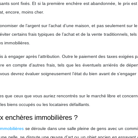
sants sont fixés. Et si la première enchère est abandonnée, le prix es
at, encore, moins cher.
nomiser de l’argent sur l’achat d’une maison, et pas seulement sur le
iter certains frais typiques de l’achat et de la vente traditionnels, tels
ces immobilières.
ais à engager après l’attribution. Outre le paiement des taxes exigées pa
re en compte d’autres frais, tels que les éventuels arriérés de dépe
i vous devrez évaluer soigneusement l’état du bien avant de s’engager
es que ceux que vous auriez rencontrés sur le marché libre et concer
les biens occupés ou les locataires défaillants.
x enchères immobilières ?
immobilières
se déroule dans une salle pleine de gens avec un commis
nt une pelle, se dispute une œuvre d’art ou un objet ancien en essayant 