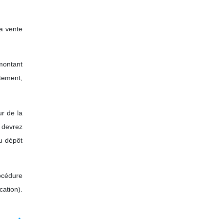
la vente
montant
tement,
r de la
 devrez
u dépôt
rocédure
cation).