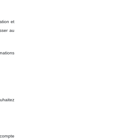
ation et
esser au
mations
ouhaitez
acompte