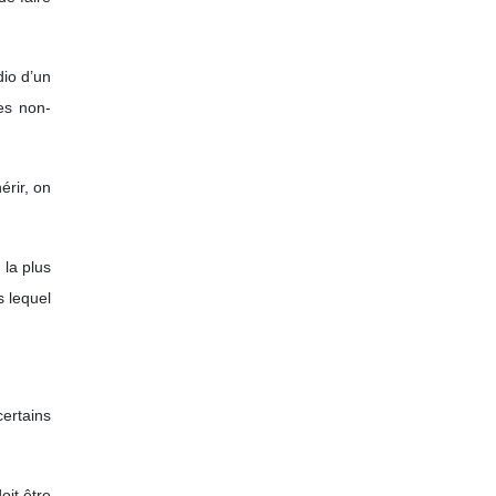
dio d’un
es non-
érir, on
 la plus
s lequel
certains
oit être