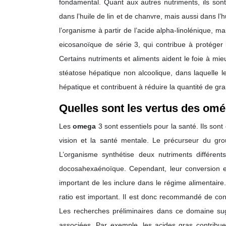
fondamental. Quant aux autres nutriments, ils sont
dans l’huile de lin et de chanvre, mais aussi dans l
l’organisme à partir de l’acide alpha-linolénique, m
eicosanoïque de série 3, qui contribue à protéger l
Certains nutriments et aliments aident le foie à mieu
stéatose hépatique non alcoolique, dans laquelle l
hépatique et contribuent à réduire la quantité de gr
Quelles sont les vertus des omé
Les
omega
3 sont essentiels pour la santé. Ils son
vision et la santé mentale. Le précurseur du gr
L’organisme synthétise deux nutriments différen
docosahexaénoïque. Cependant, leur conversion es
important de les inclure dans le régime alimentair
ratio est important. Il est donc recommandé de 
Les recherches préliminaires dans ce domaine sugg
associées. Par exemple, les acides gras contribuen