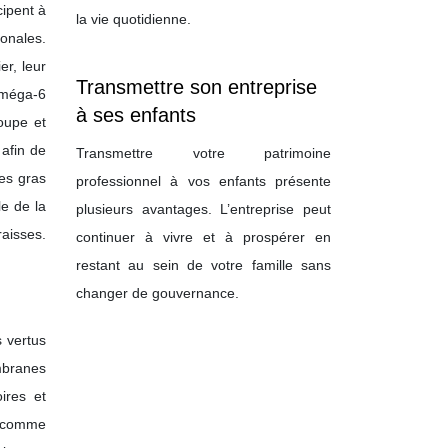
cipent à
la vie quotidienne.
monales.
er, leur
Transmettre son entreprise
 oméga-6
à ses enfants
oupe et
afin de
Transmettre votre patrimoine
des gras
professionnel à vos enfants présente
le de la
plusieurs avantages. L’entreprise peut
raisses.
continuer à vivre et à prospérer en
restant au sein de votre famille sans
changer de gouvernance.
s vertus
mbranes
oires et
é comme