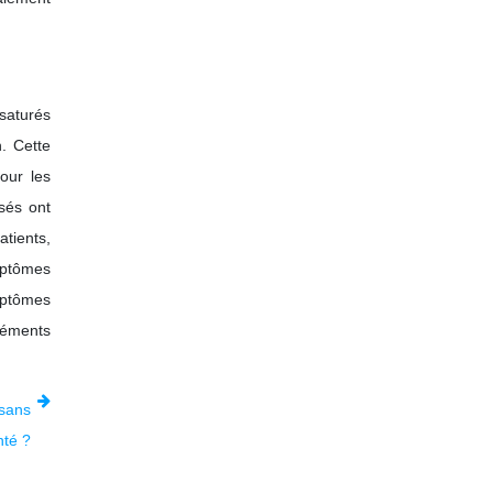
saturés
. Cette
our les
sés ont
tients,
ymptômes
mptômes
léments
 sans
nté ?