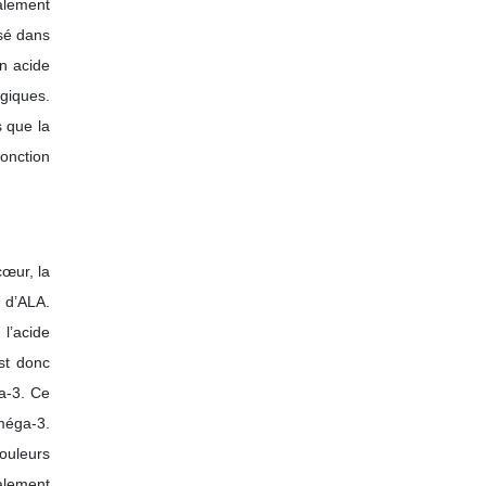
palement
isé dans
en acide
rgiques.
s que la
fonction
cœur, la
 d’ALA.
l’acide
st donc
ga-3. Ce
méga-3.
ouleurs
galement