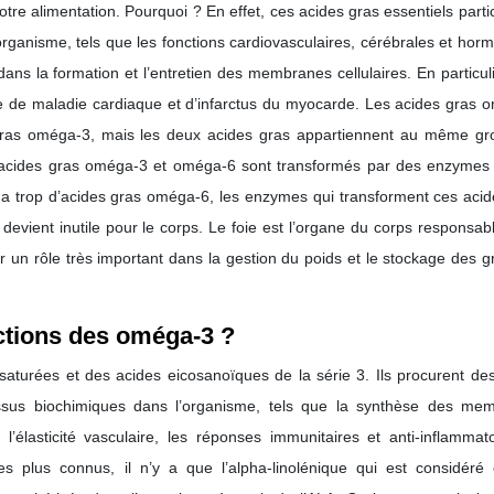
re alimentation. Pourquoi ? En effet, ces acides gras essentiels parti
rganisme, tels que les fonctions cardiovasculaires, cérébrales et hor
ns la formation et l’entretien des membranes cellulaires. En particuli
sque de maladie cardiaque et d’infarctus du myocarde. Les acides gras
ras oméga-3, mais les deux acides gras appartiennent au même gr
 acides gras oméga-3 et oméga-6 sont transformés par des enzymes 
me a trop d’acides gras oméga-6, les enzymes qui transforment ces aci
devient inutile pour le corps. Le foie est l’organe du corps responsab
r un rôle très important dans la gestion du poids et le stockage des g
nctions des oméga-3 ?
nsaturées et des acides eicosanoïques de la série 3. Ils procurent de
ssus biochimiques dans l’organisme, tels que la synthèse des me
 l’élasticité vasculaire, les réponses immunitaires et anti-inflammat
 les plus connus, il n’y a que l’alpha-linolénique qui est considér