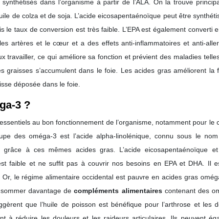
 synthétisés dans l’organisme à partir de l’ALA. On la trouve princi
’huile de colza et de soja. L’acide eicosapentaénoïque peut être synthét
ais le taux de conversion est très faible. L’EPA est également converti 
es artères et le cœur et a des effets anti-inflammatoires et anti-alle
x travailler, ce qui améliore sa fonction et prévient des maladies telle
es graisses s’accumulent dans le foie. Les acides gras améliorent la 
aisse déposée dans le foie.
ga-3 ?
t essentiels au bon fonctionnement de l’organisme, notamment pour le 
oupe des oméga-3 est l’acide alpha-linolénique, connu sous le nom
ts grâce à ces mêmes acides gras. L’acide eicosapentaénoïque et 
t faible et ne suffit pas à couvrir nos besoins en EPA et DHA. Il e
e. Or, le régime alimentaire occidental est pauvre en acides gras omé
consommer davantage de
compléments alimentaires
contenant des o
èrent que l’huile de poisson est bénéfique pour l’arthrose et les d
t à réduire les douleurs et les raideurs articulaires. Ils peuvent é