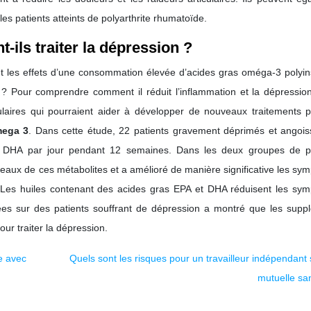
s patients atteints de polyarthrite rhumatoïde.
ils traiter la dépression ?
 les effets d’une consommation élevée d’acides gras oméga-3 polyin
 ? Pour comprendre comment il réduit l’inflammation et la dépression
aires qui pourraient aider à développer de nouveaux traitements p
ega
3
. Dans cette étude, 22 patients gravement déprimés et angois
 DHA par jour pendant 12 semaines. Dans les deux groupes de pa
veaux de ces métabolites et a amélioré de manière significative les s
s. Les huiles contenant des acides gras EPA et DHA réduisent les sy
ées sur des patients souffrant de dépression a montré que les supp
ur traiter la dépression.
e avec
Quels sont les risques pour un travailleur indépendant
mutuelle sa