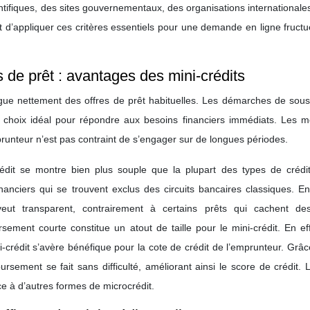
entifiques, des sites gouvernementaux, des organisations internationale
t d’appliquer ces critères essentiels pour une demande en ligne fruct
de prêt : avantages des mini-crédits
stingue nettement des offres de prêt habituelles. Les démarches de sous
n choix idéal pour répondre aux besoins financiers immédiats. Les m
mprunteur n’est pas contraint de s’engager sur de longues périodes.
rédit se montre bien plus souple que la plupart des types de crédit
financiers qui se trouvent exclus des circuits bancaires classiques. E
 veut transparent, contrairement à certains prêts qui cachent de
ement courte constitue un atout de taille pour le mini-crédit. En eff
i-crédit s’avère bénéfique pour la cote de crédit de l’emprunteur. Grâ
sement se fait sans difficulté, améliorant ainsi le score de crédit. 
ce à d’autres formes de microcrédit.