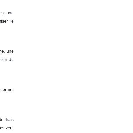
ns, une
iser le
gne, une
tion du
t permet
e frais
peuvent