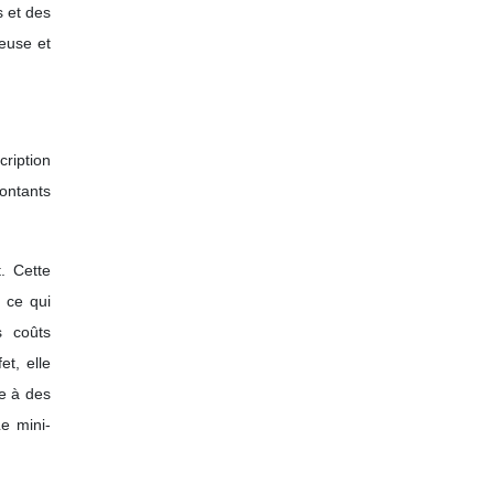
s et des
ueuse et
cription
ontants
. Cette
n ce qui
s coûts
et, elle
ce à des
Le mini-