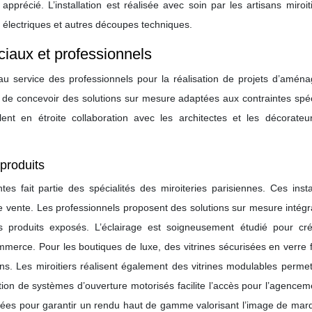
pprécié. L’installation est réalisée avec soin par les artisans miroit
s électriques et autres découpes techniques.
ciaux et professionnels
 au service des professionnels pour la réalisation de projets d’amén
t de concevoir des solutions sur mesure adaptées aux contraintes spé
llent en étroite collaboration avec les architectes et les décorateu
 produits
s fait partie des spécialités des miroiteries parisiennes. Ces insta
s de vente. Les professionnels proposent des solutions sur mesure intég
 des produits exposés. L’éclairage est soigneusement étudié pour cr
rce. Pour les boutiques de luxe, des vitrines sécurisées en verre fe
ions. Les miroitiers réalisent également des vitrines modulables perme
tion de systèmes d’ouverture motorisés facilite l’accès pour l’agence
oignées pour garantir un rendu haut de gamme valorisant l’image de ma