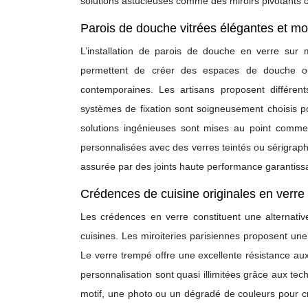
solutions astucieuses comme des miroirs pivotants o
Parois de douche vitrées élégantes et m
L’installation de parois de douche en verre sur
permettent de créer des espaces de douche ouv
contemporaines. Les artisans proposent différents 
systèmes de fixation sont soigneusement choisis pour
solutions ingénieuses sont mises au point comme 
personnalisées avec des verres teintés ou sérigraphié
assurée par des joints haute performance garantissant
Crédences de cuisine originales en verre
Les crédences en verre constituent une alternati
cuisines. Les miroiteries parisiennes proposent un
Le verre trempé offre une excellente résistance au
personnalisation sont quasi illimitées grâce aux tec
motif, une photo ou un dégradé de couleurs pour c