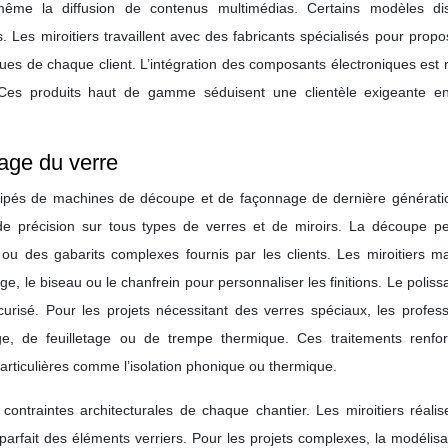
même la diffusion de contenus multimédias. Certains modèles di
s. Les miroitiers travaillent avec des fabricants spécialisés pour prop
ues de chaque client. L’intégration des composants électroniques est 
. Ces produits haut de gamme séduisent une clientèle exigeante e
age du verre
équipés de machines de découpe et de façonnage de dernière générati
e précision sur tous types de verres et de miroirs. La découpe pe
u des gabarits complexes fournis par les clients. Les miroitiers maî
, le biseau ou le chanfrein pour personnaliser les finitions. Le polis
écurisé. Pour les projets nécessitant des verres spéciaux, les profes
, de feuilletage ou de trempe thermique. Ces traitements renfor
particulières comme l’isolation phonique ou thermique.
ntraintes architecturales de chaque chantier. Les miroitiers réalis
 parfait des éléments verriers. Pour les projets complexes, la modélis