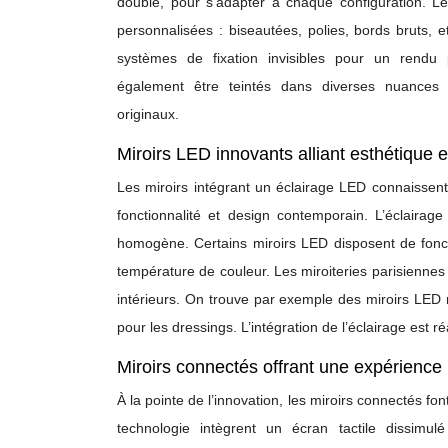
double, pour s’adapter à chaque configuration. Le
personnalisées : biseautées, polies, bords bruts, 
systèmes de fixation invisibles pour un rendu 
également être teintés dans diverses nuances p
originaux.
Miroirs LED innovants alliant esthétique et
Les miroirs intégrant un éclairage LED connaissen
fonctionnalité et design contemporain. L’éclairag
homogène. Certains miroirs LED disposent de fonc
température de couleur. Les miroiteries parisienne
intérieurs. On trouve par exemple des miroirs LED 
pour les dressings. L’intégration de l’éclairage est r
Miroirs connectés offrant une expérience 
À la pointe de l’innovation, les miroirs connectés fon
technologie intègrent un écran tactile dissimulé