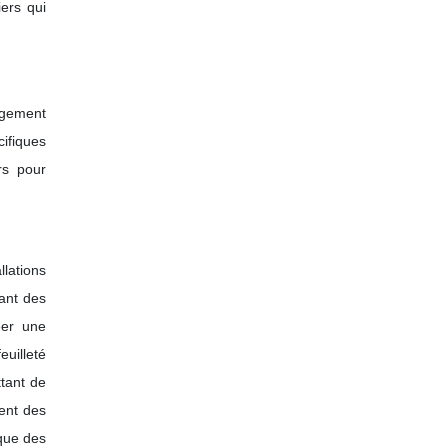
iers qui
agement
cifiques
rs pour
llations
rant des
éer une
uilleté
ttant de
ment des
rque des