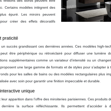
s finitions des bords peuvent être
etc. Certains modèles intègrent des
plus épuré. Les miroirs peuvent
our créer des effets décoratifs
 praticité
t un succès grandissant ces dernières années. Ces modèles high-tech 
e peut être périphérique ou rétroéclairé pour diffuser une lumière d
tions supplémentaires comme un variateur d’intensité ou un change
s proposent une large gamme de formats et de styles pour s’adapter à 
ronds pour les salles de bains ou des modèles rectangulaires plus im
éalisée avec soin pour garantir une finition impeccable et durable.
interactive unique
t leur apparition dans l’offre des miroiteries parisiennes. Ces produits 
 derrière la surface réfléchissante. Ils permettent d’accéder à d