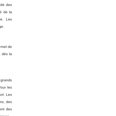
xité des
é de la
le. Les
ge.
ermet de
t dès la
 grands
Pour les
ant. Les
ns, des
ent des