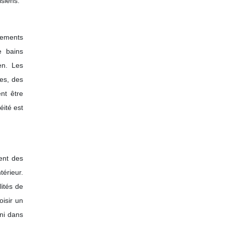
isiens.
gements
e bains
ien. Les
ues, des
nt être
éité est
ent des
térieur.
lités de
oisir un
ni dans