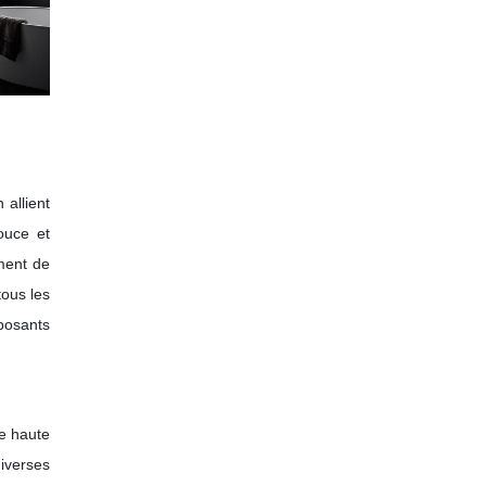
allient
ouce et
ment de
tous les
posants
de haute
iverses