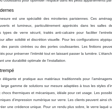
u coulissants pour optimiser l’espace dans les petits appartements par
odernes
 mesure est une spécialité des miroiteries parisiennes. Ces aména
erts et lumineux, particulièrement appréciés dans les salles d
types de verre sécurit, traités anti-calcaire pour faciliter l’entret
 allier solidité et discrétion visuelle. Pour les configurations atypiq
des parois cintrées ou des portes coulissantes. Les finitions peuve
s pour préserver l’intimité tout en laissant passer la lumière. L’étanch
 une durabilité optimale de l’installation.
 trempé
ve élégante et pratique aux matériaux traditionnels pour l’aménagem
e large gamme de solutions sur mesure adaptées à tous les styles d’in
x chocs thermiques et mécaniques, idéale pour cet usage. Les possibi
hniques d’impression numérique sur verre. Les clients peuvent ainsi ch
réer une crédence unique. Pour un rendu plus sobre, le verre laqué u