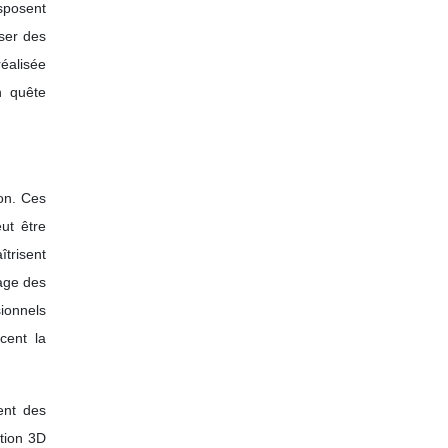
sposent
oser des
réalisée
n quête
on. Ces
ut être
trisent
sage des
sionnels
cent la
ent des
ation 3D