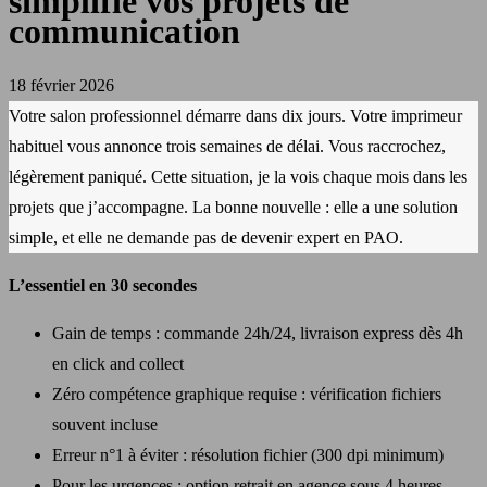
simplifie vos projets de
communication
18 février 2026
Votre salon professionnel démarre dans dix jours. Votre imprimeur
habituel vous annonce trois semaines de délai. Vous raccrochez,
légèrement paniqué. Cette situation, je la vois chaque mois dans les
projets que j’accompagne. La bonne nouvelle : elle a une solution
simple, et elle ne demande pas de devenir expert en PAO.
L’essentiel en 30 secondes
Gain de temps : commande 24h/24, livraison express dès 4h
en click and collect
Zéro compétence graphique requise : vérification fichiers
souvent incluse
Erreur n°1 à éviter : résolution fichier (300 dpi minimum)
Pour les urgences : option retrait en agence sous 4 heures