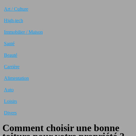
Art / Culture
High-tech
Immobilier / Maison
Santé
Beauté
Carrière
Alimentation
Auto
Loisirs
Divers
Comment choisir une bonne